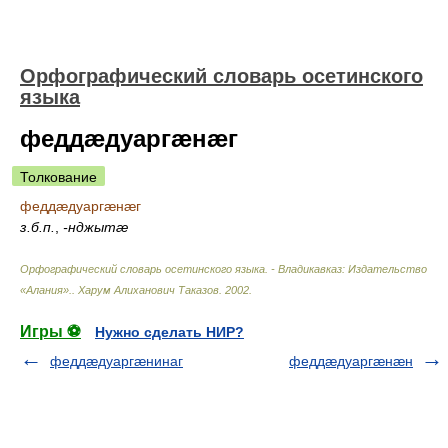
Орфографический словарь осетинского
языка
феддæдуаргæнæг
Толкование
феддæдуаргæнæг
з.б.п.
,
-нджытæ
Орфографический словарь осетинского языка. - Владикавказ: Издательство
«Алания».
.
Харум Алиханович Таказов
.
2002
.
Игры ⚽
Нужно сделать НИР?
феддæдуаргæнинаг
феддæдуаргæнæн