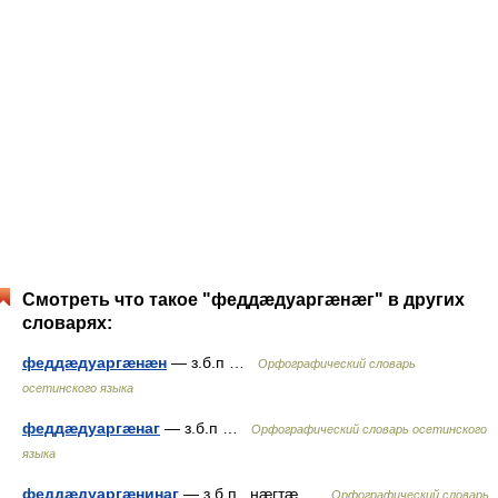
Смотреть что такое "феддæдуаргæнæг" в других
словарях:
феддæдуаргæнæн
— з.б.п …
Орфографический словарь
осетинского языка
феддæдуаргæнаг
— з.б.п …
Орфографический словарь осетинского
языка
феддæдуаргæнинаг
— з.б.п., нæгтæ …
Орфографический словарь